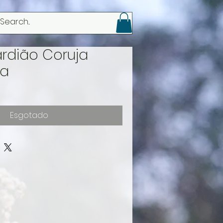
Login
rdião Coruja
ra
Esgotado