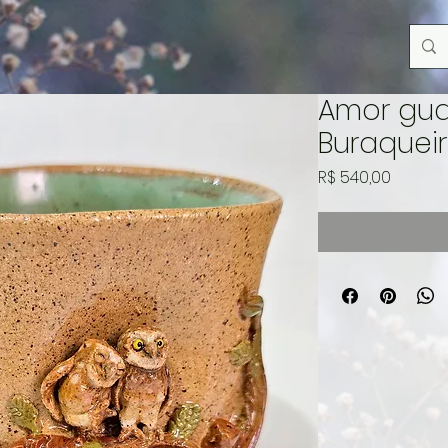
Amor gua
Buraquei
Preço
R$ 540,00