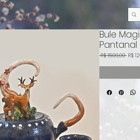
Bule Mag
Pantanal
Preç
 R$ 1.500,00 
R$ 1.
norm