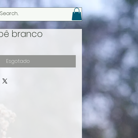
Login
Ipê branco
Esgotado