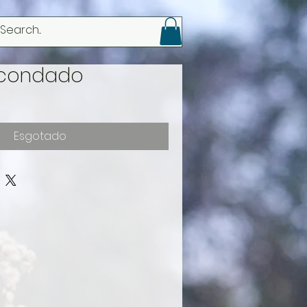
Login
 condado
Esgotado